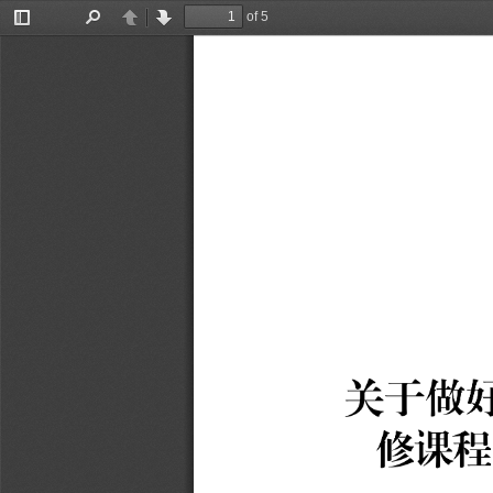
of 5
Toggle
Find
Previous
Next
Sidebar