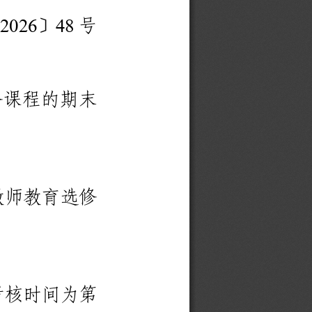
〔
〕
号
2
0
2
6
4
8
修
课
程
的
期
末
教
师
教
育
选
修
考
核
时
间
为
第