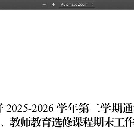
Zoom
Zoom
Out
In
2
0
2
5
-
2
0
2
6