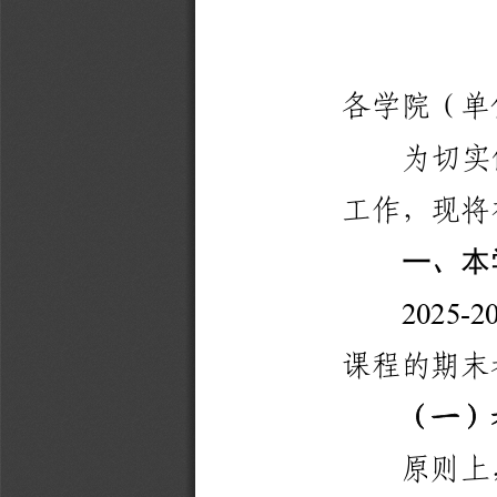
各
学
院
（
单
为
切
实
工
作
，
现
将
一
、
本
2
0
2
5
-
2
课
程
的
期
末
（
一
）
原
则
上