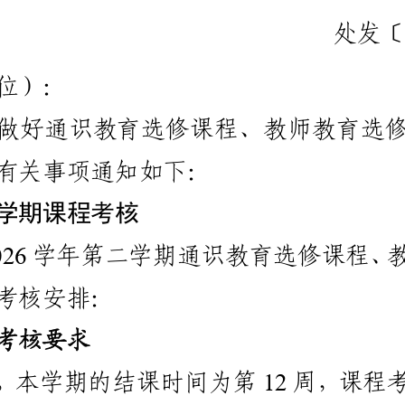
处
发
位
）
：
做
好
通
识
教
育
选
修
课
程
、
教
师
教
育
选
有
关
事
项
通
知
如
下
：
学
期
课
程
考
核
学
年
第
二
学
期
通
识
教
育
选
修
课
程
、
0
2
6
考
核
安
排
：
考
核
要
求
，
本
学
期
的
结
课
时
间
为
第
周
，
课
程
1
2