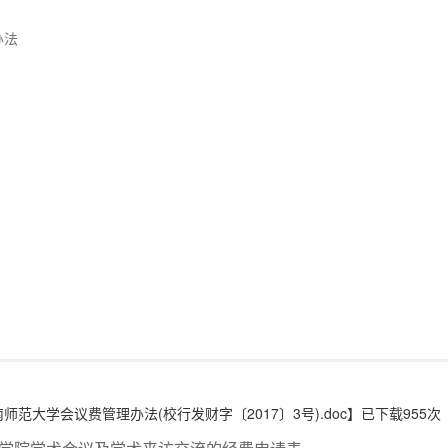
办法
师范大学会议费管理办法(校行发财字〔2017〕3号).doc
】已下载
955
次