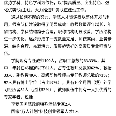
优势学科、特色学科为依托，以“提高质量、突出特色、强
化优势”为主线，大力推进师资队伍建设工作。
通过长期不懈的努力，学院人才资源得以整体开发与利
用，师资队伍建设取得了明显成效：教师数量逐年增长，年
龄结构、学科结构趋于合理，职称结构明显改善，学历结构
进一步优化，逐步形成了一支数量充足、师德高尚、业务精
湛、结构合理、充满活力、发展趋势好的高素质专业师资队
伍。
学院现有专任教师
100
人，占职工总数的
83.33%
，其
中：年龄在
45
周岁
以下
62
人，占专任教师总数的
62%
；教授
33
人，副教授
40
人，高级职称教师占专任教师总数的
73%
；
97
人具有博士学位（占比
97%
），具有
10
个月国（境）外学
习经历者
52
人（占比
52%
）。教师队伍中拥有一大批优秀的
专家学者，包括：
享受国务院政府特殊津贴专家
2
人
国家“万人计划”科技创业领军人才
1
人