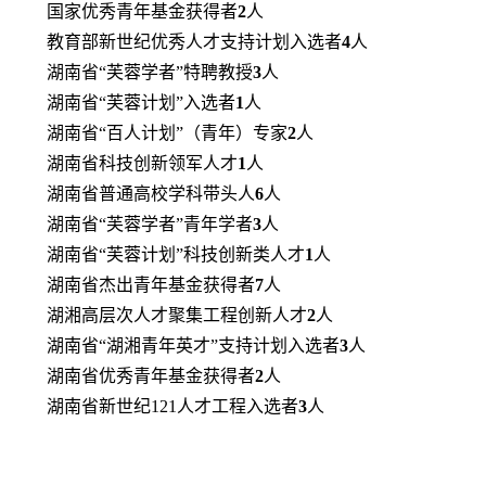
国家优秀青年基金获得者
2
人
教育部新世纪优秀人才支持计划入选者
4
人
湖南省“芙蓉学者”特聘教授
3
人
湖南省“芙蓉计划”入选者
1
人
湖南省“百人计划”（青年）专家
2
人
湖南省科技创新领军人才
1
人
湖南省普通高校学科带头人
6
人
湖南省“芙蓉学者”青年学者
3
人
湖南省“芙蓉计划”科技创新类人才
1
人
湖南省杰出青年基金获得者
7
人
湖湘高层次人才聚集工程创新人才
2
人
湖南省“湖湘青年英才”支持计划入选者
3
人
湖南省优秀青年基金获得者
2
人
湖南省新世纪
121
人才工程入选者
3
人