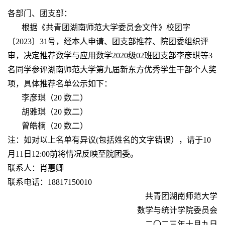
各部门、团支部：
根据《共青团湖南师范大学委员会文件》校团字
〔2023〕31
号，经本人申请、团支部推荐、院团委组织评
审，决定推荐数学与应用数学
2020
级
02
班团支部李彦琪等
3
名同学参评湖南师范大学第九届新东方优秀学生干部个人奖
项，具体推荐名单公示如下：
李彦琪（
20
数二）
胡雅琪（
20
数二）
曾皓楠（
20
数二）
注：如对以上名单有异议(包括姓名的文字错误），请于
10
月
11
日
12:00
前将情况反映至院团委。
联系人：肖惠卿
联系电话：
18817150010
共青团湖南师范大学
数学与统计学院委员会
二〇二三年十月九日