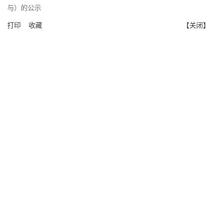
与）的公示
打印
收藏
【关闭】
版权所有 湖南师范大学数学与统计学院