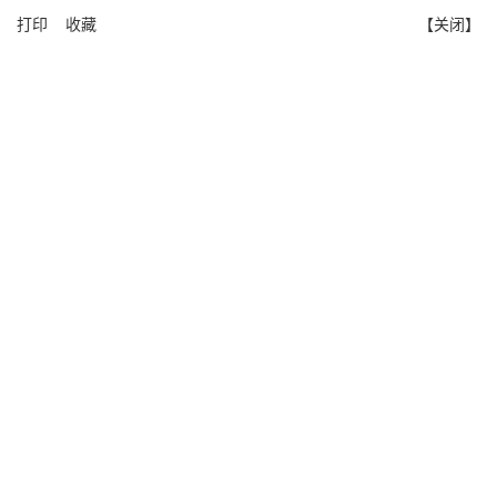
打印
收藏
【关闭】
版权所有 湖南师范大学数学与统计学院